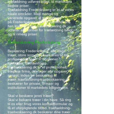
træfældning udføres billigt, til markedets
bedste priser.
Træfældning Frederiksberg er et af vores
lokale områder. Med mange og
varierede opgaver af træfældning
på Frederiksberg er vi på hjemmebane
her. traefaeldning-traebeskaering.dk
udfører alle former for træfældning billigt
og til rimeilg priser.
Træbeskæring Frederiksberg
Beskæring Frederiksberg, alle slags
træer, store som små beskæres af top
professionelt team af uddannet
træfælder. traefaeldning-
traebeskaering.dk er et professionelt
træpleje firma, der tager alle opgaver
seriøst, inden for beskæring af
træer. traefaeldning-traebeskaering.dk
beskærer for private, firmaer og
institutioner til markedets billigste pris.
Skal vi beskære jeres træer?
Skal vi bekære træer i din have. Så ring
til os eller brug vores kontaktformular og
få et uforpligtende tilbud. traefaeldning-
traebeskaering.dk beskærer dine træer