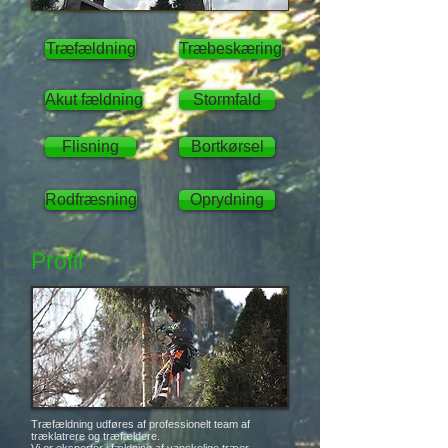
Træfældning
Træbeskæring
Akut fældning
Stormfald
Flisning
Bortkørsel
Rodfræsning
Oprydning
Profil
Træfældning udføres af professionelt team af
træklatrere og træfældere.