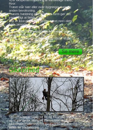
Vi er eksperter i fældning af vanskelige træer,
hvor:
Træet står nær eller over bygninger, veje og
anden bevoksning.
Træets hældning eller kronens form gør det
vanskeligt at fælde træet.
Der er ikke plads til at lægge træet ned i dets
fulde længde.
Overlad trygt de vanskelige fældnings- og
beskæringsopgaver til os.
Vi har den fornødne erfaring og udstyr til at
udføre opgaven sikkert.
Se mere
Sikkerhed
Sikkerheden er vigtig for os og for vores kunder,
og vi går derfor aldrig på kompromis med
sikkerheden i forbindelse med vores arbejde
inden for træfældning.