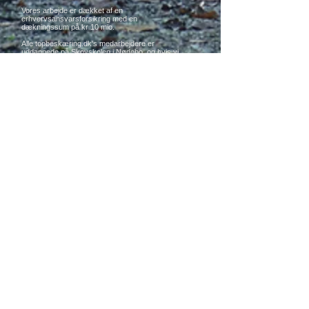
Vores arbejde er dækket af en
erhvervsansvarsforsikring med en
dækningssum på kr 10 mio.
Alle topbeskæring.dk's medarbejdere er
uddannede på Skovskolen i Nødebo, og hvis vi
skal stå for en opgave, skal alle gældende
sikkerhedsforskrifter overholdes.
Se mere
Damm & Co.
Topbeskæring.dk
Adr.: Skovvej 22b, 3550 Slangerup-