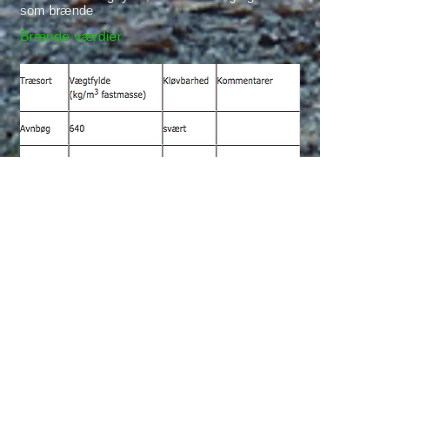
som brænde
Brænde værdier