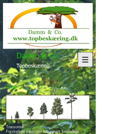
Damm & co.
Topbeskæring
Træ
Træsorter
Forskellige træsorter har meget forskellige