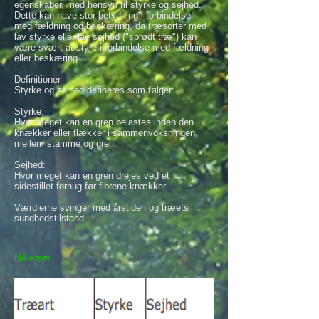
egenskaber, med hensyn til styrke og sejhed.
Dette kan have stor betydning i forbindelse
med fældning og beskæring, da træsorter med
lav styrke eller lav sejhed ("sprødt træ") kan
være svært at styre i forbindelse med fældning
eller beskæring.
Definitioner
Styrke og sejhed defineres som følger:
Styrke:
Hvor meget kan en gren belastes inden den
knækker eller flækker i sammenvoksningen
mellem stamme og gren.
Sejhed:
Hvor meget kan en gren drejes ved et
sidestillet forhug før fibrene knækker.
Værdierne svinger med årstiden og træets
sundhedstilstand.
Nåletræ