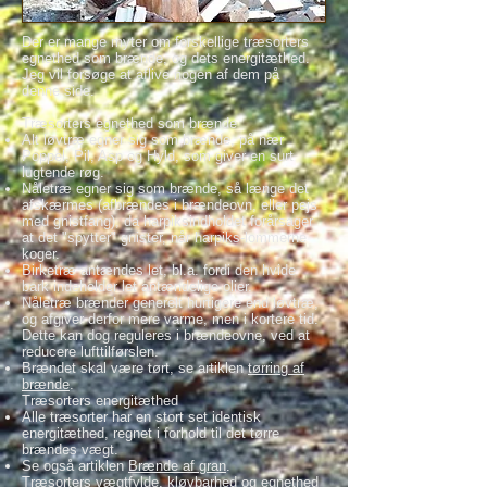
Der er mange myter om forskellige træsorters
egnethed som brænde, og dets energitæthed.
Jeg vil forsøge at aflive nogen af dem på
denne side.
Træsorters egnethed som brænde
Alt løvtræ egner sig som brænde, på nær
Poppel, Pil, Asp og Hyld, som giver en surt
lugtende røg.
Nåletræ egner sig som brænde, så længe det
afskærmes (afbrændes i brændeovn, eller pejs
med gnistfang), da harpiksindholdet forårsager
at det "spytter" gnister, når harpiks-lommerne
koger.
Birketræ antændes let, bl.a. fordi den hvide
bark indeholder let antændelige olier.
Nåletræ brænder generelt hurtigere end løvtræ,
og afgiver derfor mere varme, men i kortere tid.
Dette kan dog reguleres i brændeovne, ved at
reducere lufttilførslen.
Brændet skal være tørt, se artiklen
tørring af
brænde
.
Træsorters energitæthed
Alle træsorter har en stort set identisk
energitæthed, regnet i forhold til det tørre
brændes vægt.
Se også artiklen
Brænde af gran
.
Træsorters vægtfylde, kløvbarhed og egnethed