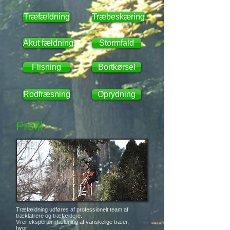
Træfældning
Træbeskæring
Akut fældning
Stormfald
Flisning
Bortkørsel
Rodfræsning
Oprydning
Profil
Træfældning udføres af professionelt team af
træklatrere og træfældere.
Vi er eksperter i fældning af vanskelige træer,
hvor: