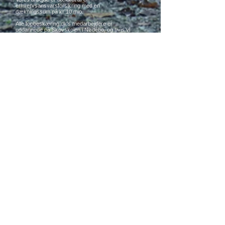
erhvervsansvarsforsikring med en
dækningssum på kr 10 mio.
Alle topbeskæring.dk's medarbejdere er
uddannede på Skovskolen i Nødebo, og hvis vi
skal stå for en opgave, skal alle gældende
sikkerhedsforskrifter overholdes.
Se mere
Damm & Co.
Topbeskæring.dk
Adr.: Skovvej 22b, 3550 Slangerup-
storkøbenhavn-Danmark