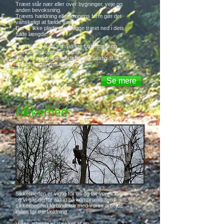
Træet står nær eller over bygninger, veje og
anden bevoksning.
Træets hældning eller kronens form gør det
vanskeligt at fælde træet.
Der er ikke plads til at lægge træet ned i dets
fulde længde.
Overlad trygt de vanskelige fældnings- og
beskæringsopgaver til os.
Vi har den fornødne erfaring og udstyr til at
udføre opgaven sikkert.
Se mere
Sikkerhed
Sikkerheden er vigtig for os og for vores kunder,
og vi går derfor aldrig på kompromis med
sikkerheden i forbindelse med vores arbejde
inden for træfældning.
Vores arbejde er dækket af en