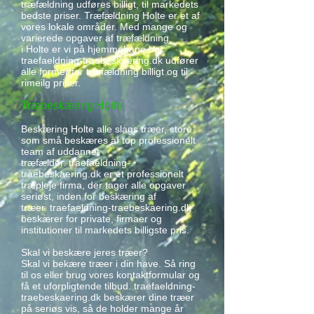
træfældning udføres billigt, til markedets
bedste priser. Træfældning Holte er et af
vores lokale områder. Med mange og
varierede opgaver af træfældning
i Holte er vi på hjemmebane her.
traefaeldning-traebeskaering.dk udfører
alle former for træfældning billigt og til
rimeilg priser.
Træbeskæring Holte
Beskæring Holte alle slags træer, store
som små beskæres af top professionelt
team af uddannet
træfælder. traefaeldning-
traebeskaering.dk er et professionelt
træpleje firma, der tager alle opgaver
seriøst, inden for beskæring af
træer. traefaeldning-traebeskaering.dk
beskærer for private, firmaer og
institutioner til markedets billigste pris.
Skal vi beskære jeres træer?
Skal vi bekære træer i din have. Så ring
til os eller brug vores kontaktformular og
få et uforpligtende tilbud. traefaeldning-
traebeskaering.dk beskærer dine træer
på seriøs vis, så de holder mange år