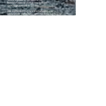
erhvervsansvarsforsikring med en
dækningssum på kr 10 mio.
Alle topbeskæring.dk's medarbejdere er
uddannede på Skovskolen i Nødebo, og hvis vi
skal stå for en opgave, skal alle gældende
sikkerhedsforskrifter overholdes.
Se mere
Damm & Co.
Topbeskæring.dk
Adr.: Skovvej 22b, 3550 Slangerup-
storkøbenhavn-Danmark