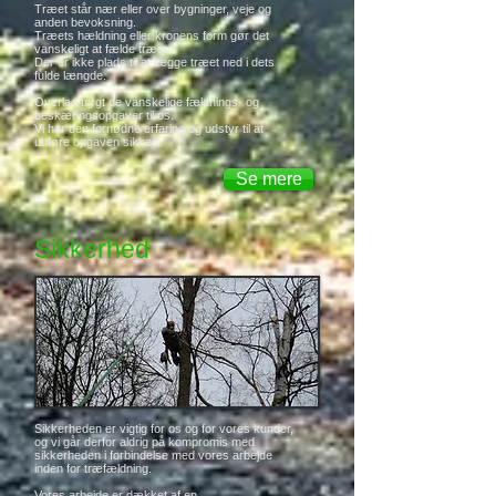
Træet står nær eller over bygninger, veje og
anden bevoksning.
Træets hældning eller kronens form gør det
vanskeligt at fælde træet.
Der er ikke plads til at lægge træet ned i dets
fulde længde.
Overlad trygt de vanskelige fældnings- og
beskæringsopgaver til os.
Vi har den fornødne erfaring og udstyr til at
udføre opgaven sikkert.
Se mere
Sikkerhed
Sikkerheden er vigtig for os og for vores kunder,
og vi går derfor aldrig på kompromis med
sikkerheden i forbindelse med vores arbejde
inden for træfældning.
Vores arbejde er dækket af en