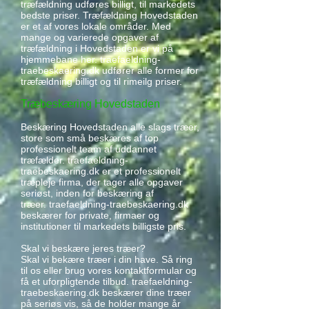
træfældning udføres billigt, til markedets
bedste priser. Træfældning Hovedstaden
er et af vores lokale områder. Med
mange og varierede opgaver af
træfældning i Hovedstaden er vi på
hjemmebane her. traefaeldning-
traebeskaering.dk udfører alle former for
træfældning billigt og til rimeilg priser.
Træbeskæring Hovedstaden
Beskæring Hovedstaden alle slags træer,
store som små beskæres af top
professionelt team af uddannet
træfælder. traefaeldning-
traebeskaering.dk er et professionelt
træpleje firma, der tager alle opgaver
seriøst, inden for beskæring af
træer. traefaeldning-traebeskaering.dk
beskærer for private, firmaer og
institutioner til markedets billigste pris.
Skal vi beskære jeres træer?
Skal vi bekære træer i din have. Så ring
til os eller brug vores kontaktformular og
få et uforpligtende tilbud. traefaeldning-
traebeskaering.dk beskærer dine træer
på seriøs vis, så de holder mange år