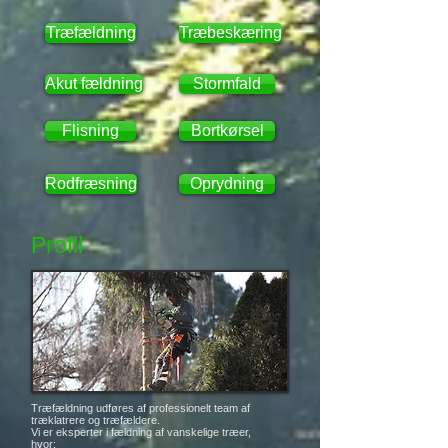
Træfældning
Træbeskæring
Akut fældning
Stormfald
Flisning
Bortkørsel
Rodfræsning
Oprydning
Profil
Træfældning udføres af professionelt team af
træklatrere og træfældere.
Vi er eksperter i fældning af vanskelige træer,
hvor: