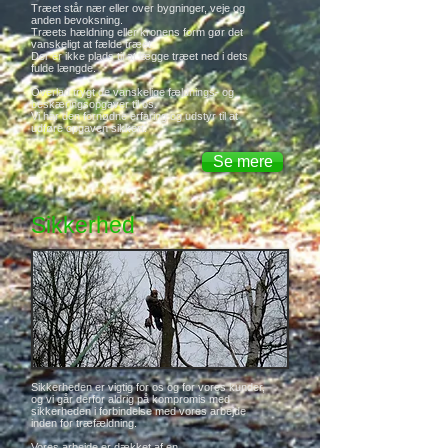
Træet står nær eller over bygninger, veje og
anden bevoksning.
Træets hældning eller kronens form gør det
vanskeligt at fælde træet.
Der er ikke plads til at lægge træet ned i dets
fulde længde.
Overlad trygt de vanskelige fældnings- og
beskæringsopgaver til os.
Vi har den fornødne erfaring og udstyr til at
udføre opgaven sikkert.
Se mere
Sikkerhed
Sikkerheden er vigtig for os og for vores kunder,
og vi går derfor aldrig på kompromis med
sikkerheden i forbindelse med vores arbejde
inden for træfældning.
Vores arbejde er dækket af en