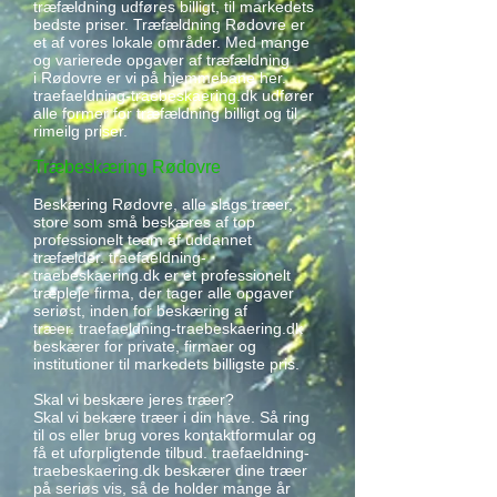
træfældning udføres billigt, til markedets
bedste priser. Træfældning Rødovre er
et af vores lokale områder. Med mange
og varierede opgaver af træfældning
i Rødovre er vi på hjemmebane her.
traefaeldning-traebeskaering.dk udfører
alle former for træfældning billigt og til
rimeilg priser.
Træbeskæring Rødovre
Beskæring Rødovre, alle slags træer,
store som små beskæres af top
professionelt team af uddannet
træfælder. traefaeldning-
traebeskaering.dk er et professionelt
træpleje firma, der tager alle opgaver
seriøst, inden for beskæring af
træer. traefaeldning-traebeskaering.dk
beskærer for private, firmaer og
institutioner til markedets billigste pris.
Skal vi beskære jeres træer?
Skal vi bekære træer i din have. Så ring
til os eller brug vores kontaktformular og
få et uforpligtende tilbud. traefaeldning-
traebeskaering.dk beskærer dine træer
på seriøs vis, så de holder mange år