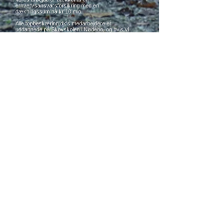
erhvervsansvarsforsikring med en
dækningssum på kr 10 mio.
Alle topbeskæring.dk's medarbejdere er
uddannede på Skovskolen i Nødebo, og hvis vi
skal stå for en opgave, skal alle gældende
sikkerhedsforskrifter overholdes.
Se mere
Damm & Co.
Topbeskæring.dk
Adr.: Skovvej 22b, 3550 Slangerup-
storkøbenhavn-Danmark