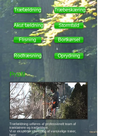
Træfældning
Træbeskæring
Akut fældning
Stormfald
Flisning
Bortkørsel
Rodfræsning
Oprydning
Profil
Træfældning udføres af professionelt team af
træklatrere og træfældere.
Vi er eksperter i fældning af vanskelige træer,
hvor: