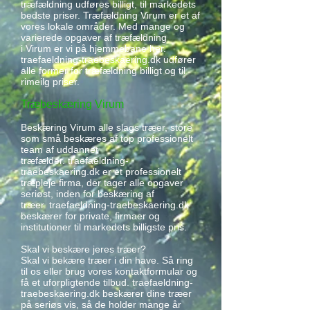
træfældning udføres billigt, til markedets
bedste priser. Træfældning Virum er et af
vores lokale områder. Med mange og
varierede opgaver af træfældning
i Virum er vi på hjemmebane her.
traefaeldning-traebeskaering.dk udfører
alle former for træfældning billigt og til
rimeilg priser.
Træbeskæring Virum
Beskæring Virum alle slags træer, store
som små beskæres af top professionelt
team af uddannet
træfælder. traefaeldning-
traebeskaering.dk er et professionelt
træpleje firma, der tager alle opgaver
seriøst, inden for beskæring af
træer. traefaeldning-traebeskaering.dk
beskærer for private, firmaer og
institutioner til markedets billigste pris.
Skal vi beskære jeres træer?
Skal vi bekære træer i din have. Så ring
til os eller brug vores kontaktformular og
få et uforpligtende tilbud. traefaeldning-
traebeskaering.dk beskærer dine træer
på seriøs vis, så de holder mange år