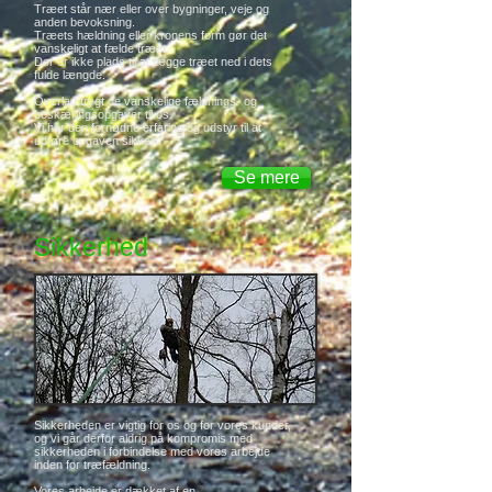
Træet står nær eller over bygninger, veje og
anden bevoksning.
Træets hældning eller kronens form gør det
vanskeligt at fælde træet.
Der er ikke plads til at lægge træet ned i dets
fulde længde.
Overlad trygt de vanskelige fældnings- og
beskæringsopgaver til os.
Vi har den fornødne erfaring og udstyr til at
udføre opgaven sikkert.
Se mere
Sikkerhed
Sikkerheden er vigtig for os og for vores kunder,
og vi går derfor aldrig på kompromis med
sikkerheden i forbindelse med vores arbejde
inden for træfældning.
Vores arbejde er dækket af en