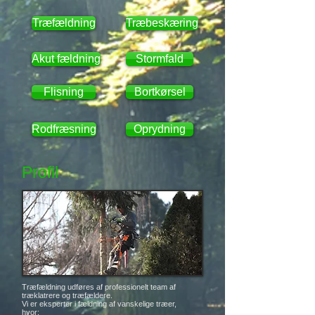
Træfældning
Træbeskæring
Akut fældning
Stormfald
Flisning
Bortkørsel
Rodfræsning
Oprydning
Profil
Træfældning udføres af professionelt team af
træklatrere og træfældere.
Vi er eksperter i fældning af vanskelige træer,
hvor: