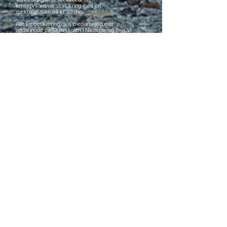
erhvervsansvarsforsikring med en
dækningssum på kr 10 mio.
Alle topbeskæring.dk's medarbejdere er
uddannede på Skovskolen i Nødebo, og hvis vi
skal stå for en opgave, skal alle gældende
sikkerhedsforskrifter overholdes.
Se mere
Damm & Co.
Topbeskæring.dk
Adr.: Skovvej 22b, 3550 Slangerup-
storkøbenhavn-Danmark